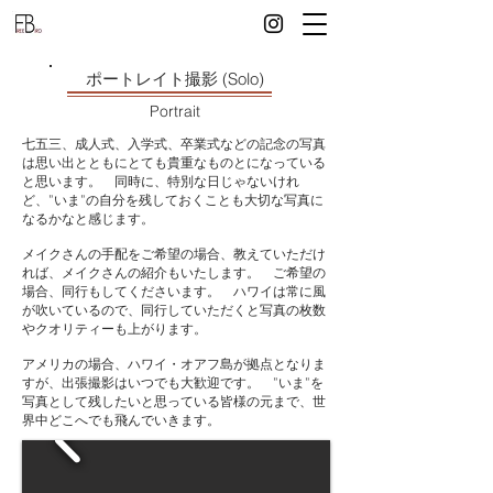
ポートレイト撮影 (Solo)
Portrait
​七五三、成人式、入学式、卒業式などの記念の写真
は思い出とともにとても貴重なものとになっている
と思います。 同時に、特別な日じゃないけれ
ど、”いま”の自分を残しておくことも大切な写真に
なるかなと感じます。
​メイクさんの手配をご希望の場合、教えていただけ
れば、メイクさんの紹介もいたします。 ご希望の
場合、同行もしてくださいます。 ハワイは常に風
が吹いているので、同行していただくと写真の枚数
やクオリティーも上がります。
アメリカの場合、ハワイ・オアフ島が拠点となりま
すが、​出張撮影はいつでも大歓迎です。 ”いま”を
写真として残したいと思っている皆様の元まで、世
界中どこへでも飛んでいきます。