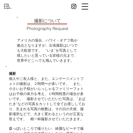
撮影について
Photography Request
アメリカの場合、ハワイ・オアフ島が
拠点となりますが、​出張撮影はいつで
も大歓迎です。 ”いま”を写真として
残したいと思っている皆様の元まで、
世界中どこへでも飛んでいきます。
撮影
個人やご友人様と、また、エンゲージメントフ
ォトの撮影は、２時間〜が多いです。 また、
小さいお子様がいらっしゃるファミリーフォト
はお子様の体力を考え、１時間程度の場合が多
いです。 撮影させていただいた写真は、”まば
たき”などの写真をカットして全てお渡ししてお
り、生まれる写真の枚数は、その日の天候、撮
影場所などで、大きく変わるというのが正直な
答えです。 精一杯撮影させていただきます。
森っぽいところで撮りたい、綺麗なビーチで撮