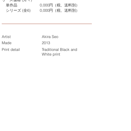
単作品
0,000円（税、送料別）
シリーズ (全6)
0,000円（税、送料別）
Artist
Akira Seo
Made
2013
Print detail
Traditional Black and
White print
Size with frame
000cm x 000cm
Price with frame
Single print
¥0,000 (w/o tax &
shipping)
Whole series (6)
¥0,000 (w/o tax &
shipping)
Customized print
When purchasing a work, we
will deliver it in the desired
size according to the place
to display. Please inquire
about the price as the price
will change depending on the
size. We will print and frame
after you apply, so please
understand that it may take
some time.